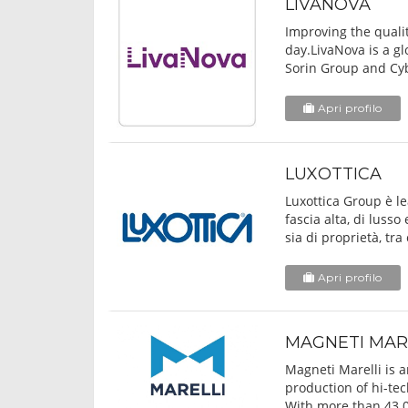
LIVANOVA
Improving the qualit
day.LivaNova is a g
Sorin Group and Cyb
Apri profilo
LUXOTTICA
Luxottica Group è le
fascia alta, di lusso
sia di proprietà, tra 
Apri profilo
MAGNETI MAR
Magneti Marelli is 
production of hi-te
With more than 43.0