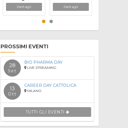
Hospitality
Sicurezza
Dettagli
Dettagli
Dettagli
Management
PROSSIMI EVENTI
BIO PHARMA DAY
28
LIVE STREAMING
Set
CAREER DAY CATTOLICA
13
MILANO
Ott
TUTTI GLI EVENTI