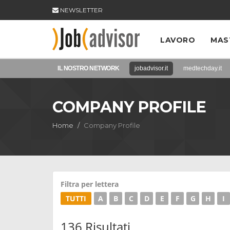
NEWSLETTER
LAVORO
MAS
IL NOSTRO NETWORK
jobadvisor.it
medtechday.it
COMPANY PROFILE
Home
Company Profile
Filtra per lettera
TUTTI
A
B
C
D
E
F
G
H
I
136 Risultati