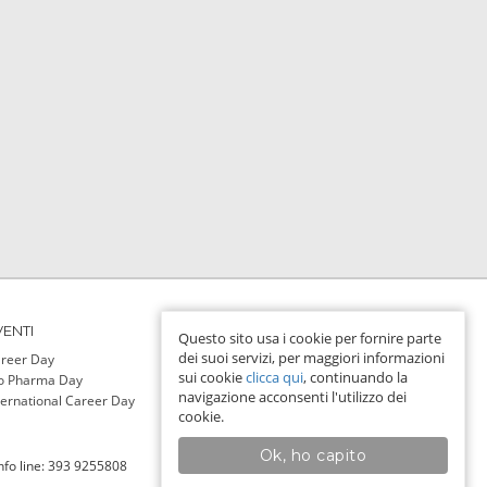
VENTI
PER LE AZIENDE
Questo sito usa i cookie per fornire parte
dei suoi servizi, per maggiori informazioni
reer Day
Login
sui cookie
clicca qui
, continuando la
o Pharma Day
navigazione acconsenti l'utilizzo dei
ternational Career Day
cookie.
Ok, ho capito
Info line: 393 9255808