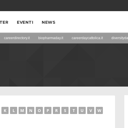
TER
EVENTI
NEWS
careerdirectory.it
biopharmaday.it
careerdaycattolica.it
diversityda
K
L
M
N
O
P
R
S
T
U
V
W