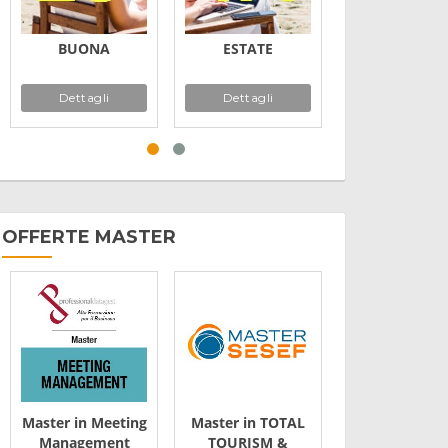
BUONA
ESTATE
2026
Dettagli
Dettagli
Dettagli
OFFERTE MASTER
Master in Meeting
Master in TOTAL
Master Qual
Management
TOURISM &
Energia e