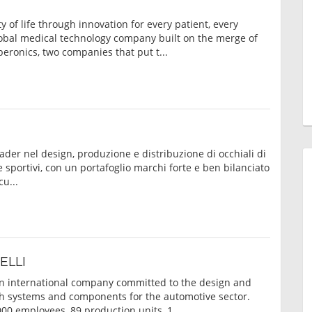
y of life through innovation for every patient, every
lobal medical technology company built on the merge of
eronics, two companies that put t...
ader nel design, produzione e distribuzione di occhiali di
 e sportivi, con un portafoglio marchi forte e ben bilanciato
cu...
ELLI
an international company committed to the design and
ch systems and components for the automotive sector.
00 employees, 89 production units, 1...