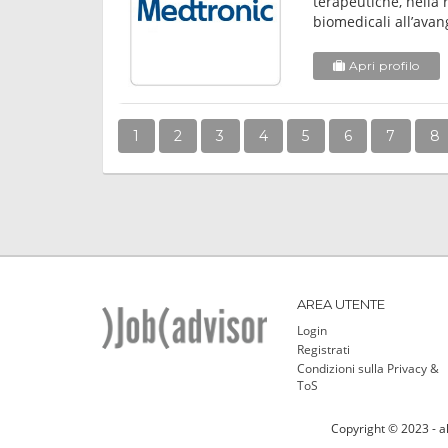
terapeutiche, nella 
biomedicali all’avang
Apri profilo
1
2
3
4
5
6
7
8
AREA UTENTE
Login
Registrati
Condizioni sulla Privacy &
ToS
Copyright © 2023 - al