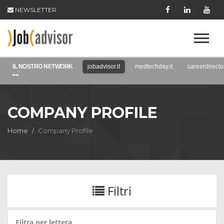
NEWSLETTER
IL NOSTRO NETWORK
jobadvisor.it
medtechday.it
careerdirector
COMPANY PROFILE
Home
Company Profile
Filtri
Filtra per lettera