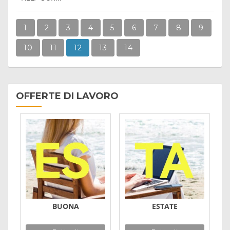
1
2
3
4
5
6
7
8
9
10
11
12
13
14
OFFERTE DI LAVORO
BUONA
ESTATE