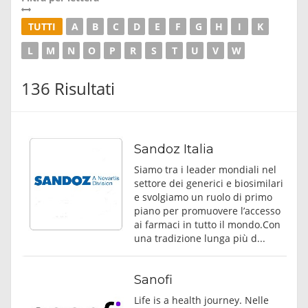
TUTTI
A
B
C
D
E
F
G
H
I
K
L
M
N
O
P
R
S
T
U
V
W
136 Risultati
Sandoz Italia
Siamo tra i leader mondiali nel
settore dei generici e biosimilari
e svolgiamo un ruolo di primo
piano per promuovere l’accesso
ai farmaci in tutto il mondo.Con
una tradizione lunga più d...
Sanofi
Life is a health journey. Nelle