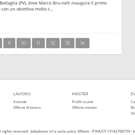
Battaglia (PV), dove Marco Bru-nelli inaugura il primo
 con un obiettivo molto c...
9
10
11
12
13
14
LAVORO
MASTER
E
Aziende
Profili scuole
Ca
Offerte di lavoro
Offerte master
Bi
In
l rights reserved - Jobadvisor srl a socio unico, Milano - P.IVA/CF 13142760159 - 