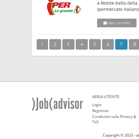
a Monte-bello della 
ipermercato italiano
Apri profilo
1
2
3
4
5
6
7
8
AREA UTENTE
Login
Registrati
Condizioni sulla Privacy &
ToS
Copyright © 2023 - al