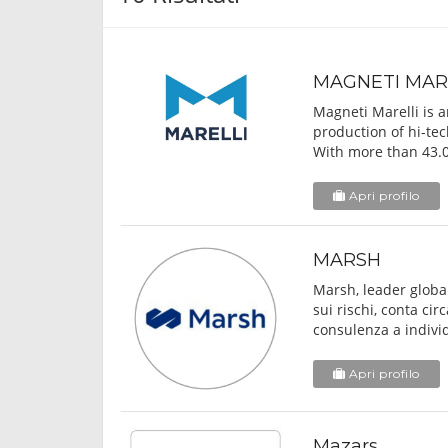
MAGNETI MAR
Magneti Marelli is 
production of hi-te
With more than 43.0
Apri profilo
MARSH
Marsh, leader global
sui rischi, conta ci
consulenza a individ
Apri profilo
Mazars