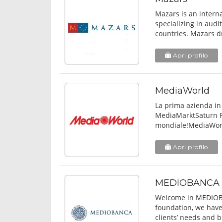
Mazars is an intern
specializing in audi
countries. Mazars dr
Apri profilo
MediaWorld
La prima azienda in 
MediaMarktSaturn Re
mondiale!MediaWorl
Apri profilo
MEDIOBANCA
Welcome in MEDIOBA
foundation, we have
clients’ needs and b