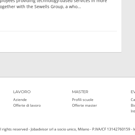
loyees providing technology-based services in more
ogether with the Sewells Group, a who...
LAVORO
MASTER
E
Aziende
Profili scuole
Ca
Offerte di lavoro
Offerte master
Bi
In
l rights reserved - Jobadvisor srl a socio unico, Milano - P.IVA/CF 13142760159 - 