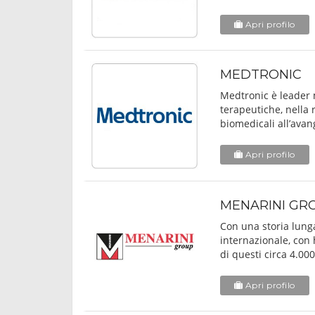
Apri profilo
MEDTRONIC
Medtronic è leader 
terapeutiche, nella 
biomedicali all’avang
Apri profilo
MENARINI GR
Con una storia lunga
internazionale, con 
di questi circa 4.000 
Apri profilo