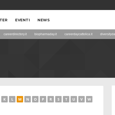
TER
EVENTI
NEWS
careerdirectory.it
biopharmaday.it
careerdaycattolica.it
diversityda
K
L
M
N
O
P
R
S
T
U
V
W