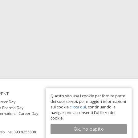
VENTI
PER LE AZIENDE
Questo sito usa i cookie per fornire parte
dei suoi servizi, per maggiori informazioni
reer Day
Login
sui cookie
clicca qui
, continuando la
o Pharma Day
navigazione acconsenti l'utilizzo dei
ternational Career Day
cookie.
Ok, ho capito
Info line: 393 9255808