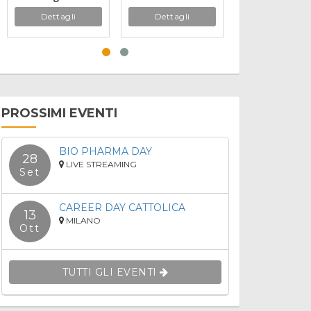
Hospitality
Sicurezza
Dettagli
Dettagli
Dettagli
Management
PROSSIMI EVENTI
BIO PHARMA DAY
28
LIVE STREAMING
Set
CAREER DAY CATTOLICA
13
MILANO
Ott
TUTTI GLI EVENTI