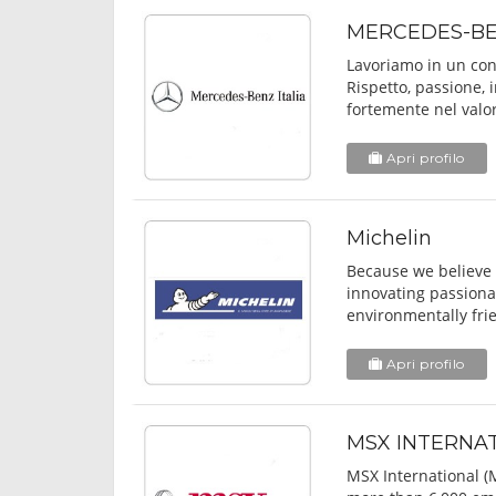
MERCEDES-BEN
Lavoriamo in un con
Rispetto, passione, i
fortemente nel valor
Apri profilo
Michelin
Because we believe 
innovating passionat
environmentally fri
Apri profilo
MSX INTERNA
MSX International (