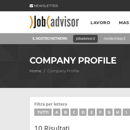
NEWSLETTER
LAVORO
MAS
IL NOSTRO NETWORK
jobadvisor.it
medtechday.it
COMPANY PROFILE
Home
Company Profile
Filtra per lettera
TUTTI
A
B
C
D
E
F
G
H
I
10 Risultati