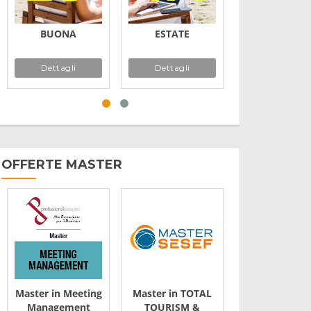
BUONA
ESTATE
2026
Dettagli
Dettagli
Dettagli
OFFERTE MASTER
Master in Meeting
Master in TOTAL
Master Qual
Management
TOURISM &
Energia e