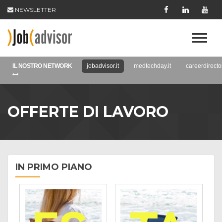
NEWSLETTER
IL NOSTRO NETWORK
jobadvisor.it
medtechday.it
careerdirector
OFFERTE DI LAVORO
IN PRIMO PIANO