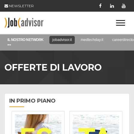
NEWSLETTER
IL NOSTRO NETWORK
jobadvisor.it
medtechday.it
careerdirector
OFFERTE DI LAVORO
IN PRIMO PIANO