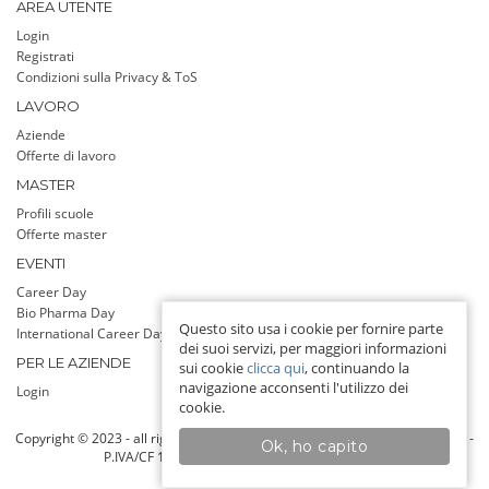
AREA UTENTE
Login
Registrati
Condizioni sulla Privacy & ToS
LAVORO
Aziende
Offerte di lavoro
MASTER
Profili scuole
Offerte master
EVENTI
Career Day
Bio Pharma Day
Questo sito usa i cookie per fornire parte
International Career Day
dei suoi servizi, per maggiori informazioni
PER LE AZIENDE
sui cookie
clicca qui
, continuando la
navigazione acconsenti l'utilizzo dei
Login
cookie.
Copyright © 2023 - all rights reserved - Jobadvisor srl a socio unico, Milano -
Ok, ho capito
P.IVA/CF 13142760159 - Info line: 393 9255808