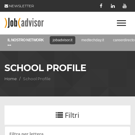
NEWSLETTER
IL NOSTRO NETWORK
jobadvisor.it
medtechday.it
careerdirector
SCHOOL PROFILE
Home
School Profile
Filtri
Filtra per lettera