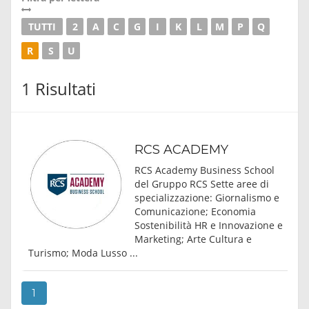
TUTTI
2
A
C
G
I
K
L
M
P
Q
R
S
U
1 Risultati
RCS ACADEMY
RCS Academy Business School
del Gruppo RCS Sette aree di
specializzazione: Giornalismo e
Comunicazione; Economia
Sostenibilità HR e Innovazione e
Marketing; Arte Cultura e
Turismo; Moda Lusso ...
1