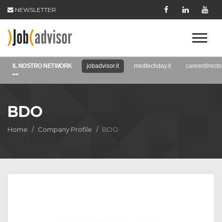
NEWSLETTER
IL NOSTRO NETWORK
jobadvisor.it
medtechday.it
careerdirector
BDO
Home
Company Profile
BDO