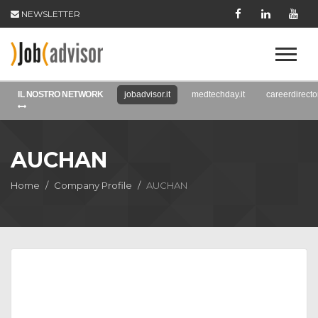
NEWSLETTER
IL NOSTRO NETWORK
jobadvisor.it
medtechday.it
careerdirector
AUCHAN
Home
Company Profile
AUCHAN